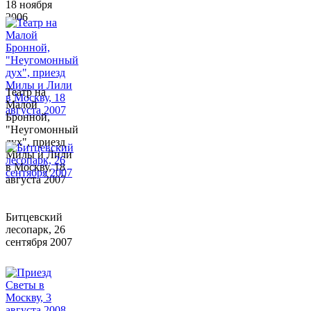
18 ноября
2006
Театр на
Малой
Бронной,
"Неугомонный
дух", приезд
Милы и Лили
в Москву, 18
августа 2007
Битцевский
лесопарк, 26
сентября 2007