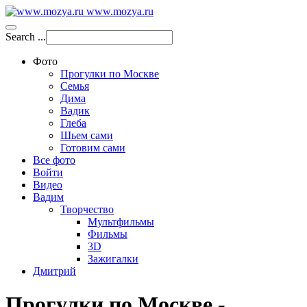
www.mozya.ru
Search ...
Фото
Прогулки по Москве
Семья
Дима
Вадик
Глеба
Шьем сами
Готовим сами
Все фото
Войти
Видео
Вадим
Творчество
Мультфильмы
Фильмы
3D
Зажигалки
Дмитрий
Прогулки по Москве -